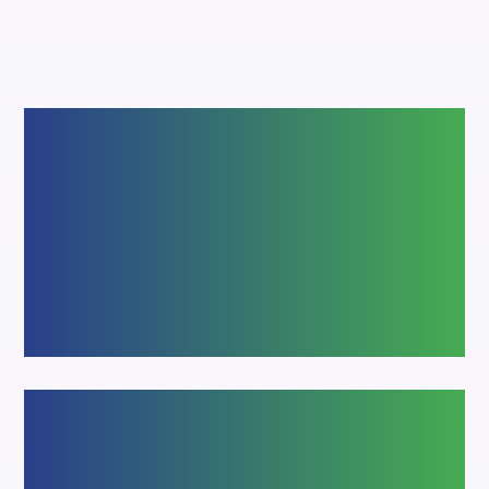
Chez
D SYSTÈME D
, nous vous accompagnons dans
tous vos projets de menuiseries extérieures.
Portes d'entrée
Des portes élégantes et personnalisées en
en bois, aluminium et PVC, adaptées à
votre habitat. Conformes aux exigences
des Bâtiments de France (ABF), elles
s’intègrent aussi bien dans le neuf que
dans la rénovation.
Coulissants
Fenêtres, portes et coulissants fabriqués en