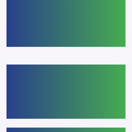
Que vous optiez pour une porte
basculante ou une porte sectionnelle, nos
solutions s’adaptent à vos besoins. Sur
mesure, sécurisées et motorisables, elles
offrent confort d’utilisation et esthétisme.
Fenêtres
Fenêtres en bois, aluminium et PVC,
conçues pour assurer isolation et sécurité,
tout en respectant les réglementations ABF
pour les bâtiments en zone protégée.