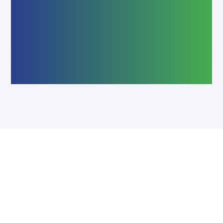
Motorisation
Automatisez vos volets, portes de garage
et portails avec des solutions
performantes, compatibles avec
l’ensemble de nos produits.
La menuiserie que vous méritez !
F.A.Q