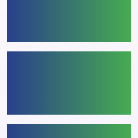
France, alliant design, robustesse et
performance. Disponibles en PVC, bois,
aluminium ou bois-aluminium, avec options
de personnalisation, livraison rapide et
excellent rapport qualité-prix.
Volets
Volets en en bois, aluminium et PVC,
alliant sécurité et isolation. Disponibles en
versions roulantes ou battantes, avec
motorisation possible pour un confort
optimal.
Portes de garage