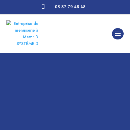

03 87 79 48 48
Pose de volets à Thionville
VOL
ETS
Bienvenue chez
D
Système D
, votre