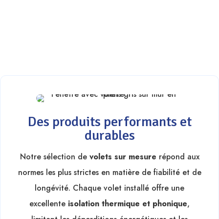
et ses environs, c’est bénéficier d’un engagement
qualité et d’une
expertise locale
reconnue. Voici ce
qui fait la différence pour les particuliers et
professionnels souhaitant améliorer leur habitat à
Thionville :
Des produits performants et
durables
Notre sélection de
volets sur mesure
répond aux
normes les plus strictes en matière de fiabilité et de
longévité. Chaque volet installé offre une
excellente
isolation thermique et phonique
,