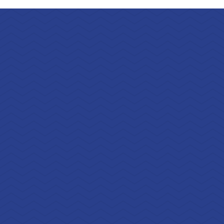
Coordonnées
Adresse
59 Rue des Marronniers
57220 - Helstroff